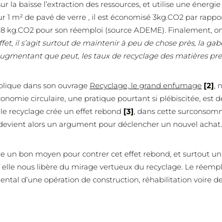
 la baisse l’extraction des ressources, et utilise une énergi
 1 m² de pavé de verre , il est économisé 3kg.CO2 par rappo
8,8 kg.CO2 pour son réemploi (source ADEME). Finalement, 
ffet, il s’agit surtout de maintenir à peu de chose près, la ga
ugmentant que peut, les taux de recyclage des matières pre
plique dans son ouvrage
Recyclage, le grand enfumage
[2]
,
conomie circulaire, une pratique pourtant si plébiscitée, est de
le recyclage crée un effet rebond
[3]
, dans cette surconsomm
 devient alors un argument pour déclencher un nouvel achat.
e un bon moyen pour contrer cet effet rebond, et surtout 
 elle nous libère du mirage vertueux du recyclage. Le réempl
ntal d’une opération de construction, réhabilitation voire d