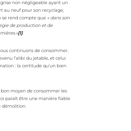
e grise non négligeable ayant un
rt au neuf pour son recyclage,
on se rend compte que
« dans son
begie de production et de
mières.»
[1]
 nous continuons de consommer,
venu l’alibi du jetable, et celui
ation : la certitude qu’un bien
un bon moyen de consommer les
oi paraît être une manière fiable
e démolition.