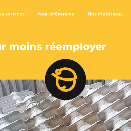
s services
Nos références
Nos matériaux
ur moins réemployer