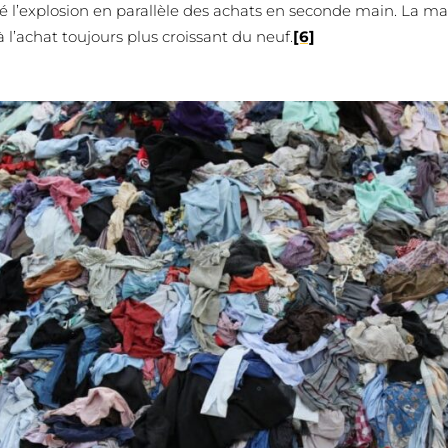
 l’explosion en parallèle des achats en seconde main. La mau
 l’achat toujours plus croissant du neuf.
[6]