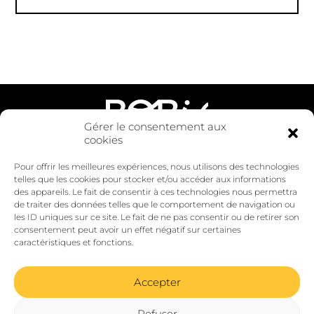
Gérer le consentement aux
cookies
53 avenue Sidoine Apollinaire
Pour offrir les meilleures expériences, nous utilisons des technologies
69009 Lyon
telles que les cookies pour stocker et/ou accéder aux informations
contact@bobi-reemploi.fr
des appareils. Le fait de consentir à ces technologies nous permettra
09.81.09.41.99
de traiter des données telles que le comportement de navigation ou
les ID uniques sur ce site. Le fait de ne pas consentir ou de retirer son
consentement peut avoir un effet négatif sur certaines
caractéristiques et fonctions.
Développer localement des solutions intelligentes de
réemploi des matériaux de construction
Accepter
FAQ réemploi
© 2026
-
Bobi Réemploi
-
Refuser